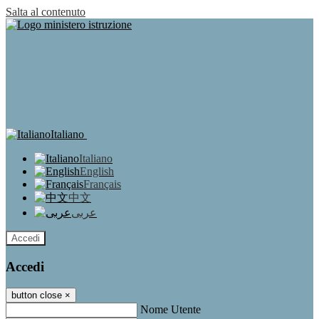
Salta al contenuto
Italiano
Italiano
English
Français
中文
عربى
Accedi
Accedi
button close
×
Nome Utente