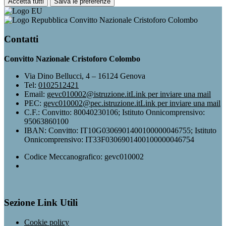
Accetta tutti
Salva le preferenze
Convitto Nazionale Cristoforo Colombo
Contatti
Convitto Nazionale Cristoforo Colombo
Via Dino Bellucci, 4 – 16124 Genova
Tel:
0102512421
Email:
gevc010002@istruzione.it
Link per inviare una mail
PEC:
gevc010002@pec.istruzione.it
Link per inviare una mail
C.F.: Convitto: 80040230106; Istituto Onnicomprensivo:
95063860100
IBAN: Convitto: IT10G0306901400100000046755; Istituto
Onnicomprensivo: IT33F0306901400100000046754
Codice Meccanografico: gevc010002
Sezione Link Utili
Cookie policy