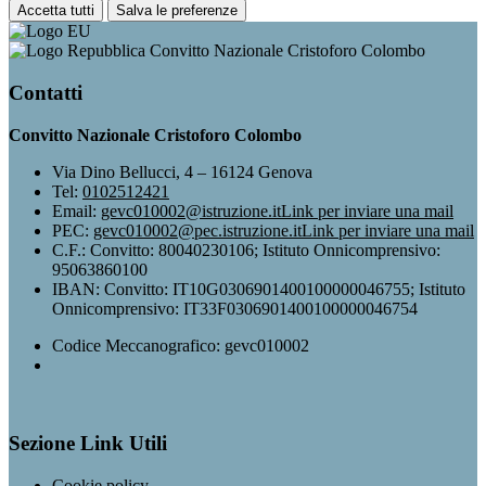
Accetta tutti
Salva le preferenze
Convitto Nazionale Cristoforo Colombo
Contatti
Convitto Nazionale Cristoforo Colombo
Via Dino Bellucci, 4 – 16124 Genova
Tel:
0102512421
Email:
gevc010002@istruzione.it
Link per inviare una mail
PEC:
gevc010002@pec.istruzione.it
Link per inviare una mail
C.F.: Convitto: 80040230106; Istituto Onnicomprensivo:
95063860100
IBAN: Convitto: IT10G0306901400100000046755; Istituto
Onnicomprensivo: IT33F0306901400100000046754
Codice Meccanografico: gevc010002
Sezione Link Utili
Cookie policy