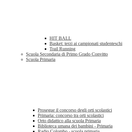
HIT BALL
Basket: terzi ai campionati studenteschi
Trail Running
Scuola Secondaria di Primo Grado Convitto
Scuola Primaria
Prosegue il concorso degli orti scolastici
Primaria: concorso tra orti scolastici
Orto didattico alla scuola Primaria
Biblioteca umana dei bambini - Primaria
Radio Colombo - scuola primaria