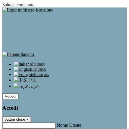
Salta al contenuto
Italiano
Italiano
English
Français
中文
عربى
Accedi
Accedi
button close
×
Nome Utente