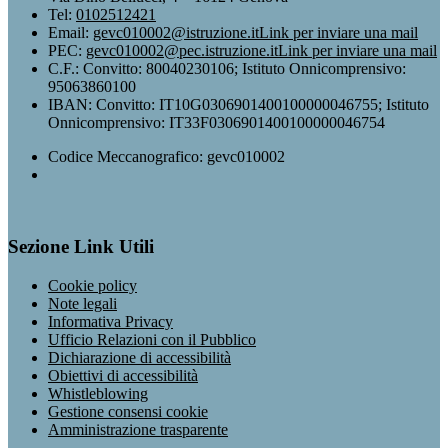
Tel:
0102512421
Email:
gevc010002@istruzione.it
Link per inviare una mail
PEC:
gevc010002@pec.istruzione.it
Link per inviare una mail
C.F.: Convitto: 80040230106; Istituto Onnicomprensivo:
95063860100
IBAN: Convitto: IT10G0306901400100000046755; Istituto
Onnicomprensivo: IT33F0306901400100000046754
Codice Meccanografico: gevc010002
Sezione Link Utili
Cookie policy
Note legali
Informativa Privacy
Ufficio Relazioni con il Pubblico
Dichiarazione di accessibilità
Obiettivi di accessibilità
Whistleblowing
Gestione consensi cookie
Amministrazione trasparente