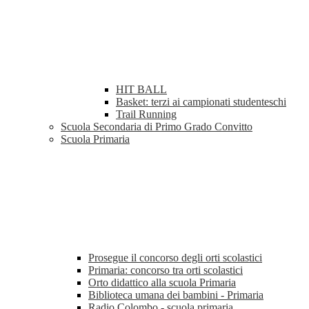
HIT BALL
Basket: terzi ai campionati studenteschi
Trail Running
Scuola Secondaria di Primo Grado Convitto
Scuola Primaria
Prosegue il concorso degli orti scolastici
Primaria: concorso tra orti scolastici
Orto didattico alla scuola Primaria
Biblioteca umana dei bambini - Primaria
Radio Colombo - scuola primaria