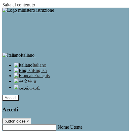
Salta al contenuto
Italiano
Italiano
English
Français
中文
عربى
Accedi
Accedi
button close
×
Nome Utente