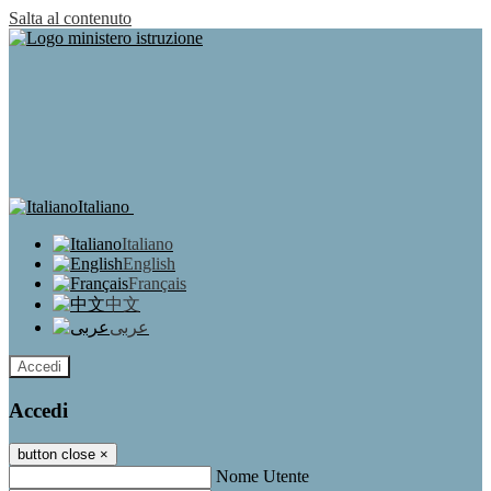
Salta al contenuto
Italiano
Italiano
English
Français
中文
عربى
Accedi
Accedi
button close
×
Nome Utente