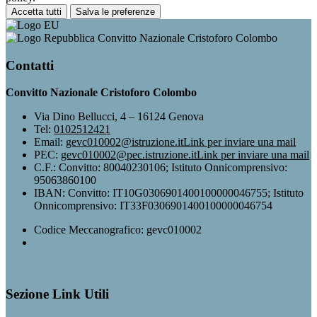
Accetta tutti
Salva le preferenze
Convitto Nazionale Cristoforo Colombo
Contatti
Convitto Nazionale Cristoforo Colombo
Via Dino Bellucci, 4 – 16124 Genova
Tel:
0102512421
Email:
gevc010002@istruzione.it
Link per inviare una mail
PEC:
gevc010002@pec.istruzione.it
Link per inviare una mail
C.F.: Convitto: 80040230106; Istituto Onnicomprensivo:
95063860100
IBAN: Convitto: IT10G0306901400100000046755; Istituto
Onnicomprensivo: IT33F0306901400100000046754
Codice Meccanografico: gevc010002
Sezione Link Utili