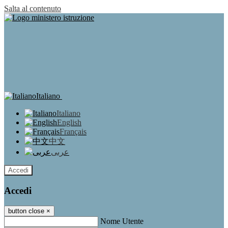
Salta al contenuto
Italiano
Italiano
English
Français
中文
عربى
Accedi
Accedi
button close
×
Nome Utente