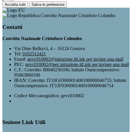
Accetta tutti
Salva le preferenze
Convitto Nazionale Cristoforo Colombo
Contatti
Convitto Nazionale Cristoforo Colombo
Via Dino Bellucci, 4 – 16124 Genova
Tel:
0102512421
Email:
gevc010002@istruzione.it
Link per inviare una mail
PEC:
gevc010002@pec.istruzione.it
Link per inviare una mail
C.F.: Convitto: 80040230106; Istituto Onnicomprensivo:
95063860100
IBAN: Convitto: IT10G0306901400100000046755; Istituto
Onnicomprensivo: IT33F0306901400100000046754
Codice Meccanografico: gevc010002
Sezione Link Utili