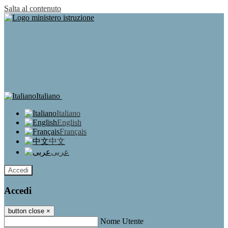
Salta al contenuto
Italiano
Italiano
English
Français
中文
عربى
Accedi
Accedi
button close
×
Nome Utente