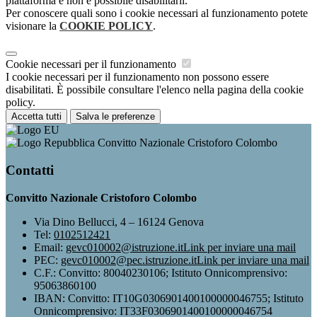
piattaforma e non è possibile disabilitarli.
Per conoscere quali sono i cookie necessari al funzionamento potete
visionare la
COOKIE POLICY
.
Cookie necessari per il funzionamento
I cookie necessari per il funzionamento non possono essere
disabilitati. È possibile consultare l'elenco nella pagina della cookie
policy.
Accetta tutti
Salva le preferenze
Convitto Nazionale Cristoforo Colombo
Contatti
Convitto Nazionale Cristoforo Colombo
Via Dino Bellucci, 4 – 16124 Genova
Tel:
0102512421
Email:
gevc010002@istruzione.it
Link per inviare una mail
PEC:
gevc010002@pec.istruzione.it
Link per inviare una mail
C.F.: Convitto: 80040230106; Istituto Onnicomprensivo:
95063860100
IBAN: Convitto: IT10G0306901400100000046755; Istituto
Onnicomprensivo: IT33F0306901400100000046754