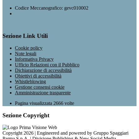
Codice Meccanografico: gevc010002
Sezione Link Utili
Cookie policy
Note legali
Informativa Privacy
Ufficio Relazioni con il Pubblico
Dichiarazione di accessibilità
Obiettivi di accessibilità
Whistleblowing
Gestione consensi cookie
Amministrazione trasparente
Pagina visualizzata
2666
volte
Sezione Copyright
Copyright 2026 | Engineered and powered by Gruppo Spaggiari
Parma S.p.A. | Divisione Publishing & New Social Media