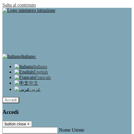
Salta al contenuto
Italiano
Italiano
English
Français
中文
عربى
Accedi
Accedi
button close
×
Nome Utente