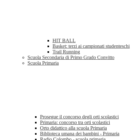
HIT BALL
Basket: terzi ai campionati studenteschi
Trail Running
Scuola Secondaria di Primo Grado Convitto
Scuola Primaria
Prosegue il concorso degli orti scolastici
Primaria: concorso tra orti scolastici
Orto didattico alla scuola Primaria
Biblioteca umana dei bambini - Primaria
Radio Colombo - scuola primaria