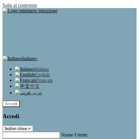
Salta al contenuto
Italiano
Italiano
English
Français
中文
عربى
Accedi
Accedi
button close
×
Nome Utente