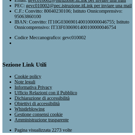
Email:
gevc010002@istruzione.it
Link per inviare una mail
PEC:
gevc010002@pec.istruzione.it
Link per inviare una mail
C.F.: Convitto: 80040230106; Istituto Onnicomprensivo:
95063860100
IBAN: Convitto: IT10G0306901400100000046755; Istituto
Onnicomprensivo: IT33F0306901400100000046754
Codice Meccanografico: gevc010002
Sezione Link Utili
Cookie policy
Note legali
Informativa Privacy
Ufficio Relazioni con il Pubblico
Dichiarazione di accessibilità
Obiettivi di accessibilità
Whistleblowing
Gestione consensi cookie
Amministrazione trasparente
Pagina visualizzata
2273
volte