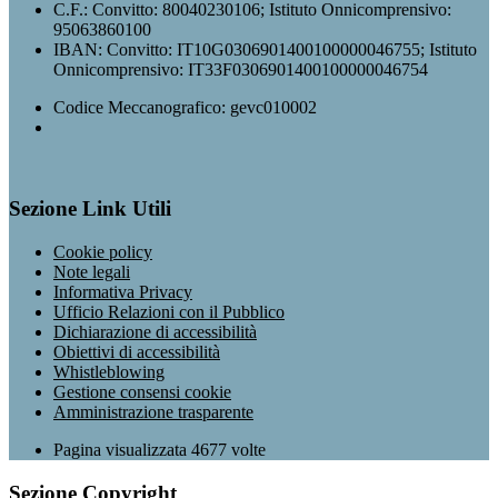
C.F.: Convitto: 80040230106; Istituto Onnicomprensivo:
95063860100
IBAN: Convitto: IT10G0306901400100000046755; Istituto
Onnicomprensivo: IT33F0306901400100000046754
Codice Meccanografico: gevc010002
Sezione Link Utili
Cookie policy
Note legali
Informativa Privacy
Ufficio Relazioni con il Pubblico
Dichiarazione di accessibilità
Obiettivi di accessibilità
Whistleblowing
Gestione consensi cookie
Amministrazione trasparente
Pagina visualizzata
4677
volte
Sezione Copyright