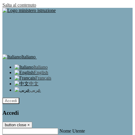
Salta al contenuto
Italiano
Italiano
English
Français
中文
عربى
Accedi
Accedi
button close
×
Nome Utente