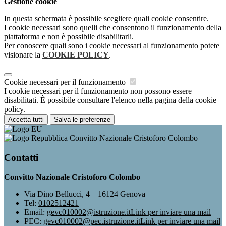
Gestione cookie
In questa schermata è possibile scegliere quali cookie consentire.
I cookie necessari sono quelli che consentono il funzionamento della
piattaforma e non è possibile disabilitarli.
Per conoscere quali sono i cookie necessari al funzionamento potete
visionare la
COOKIE POLICY
.
Cookie necessari per il funzionamento
I cookie necessari per il funzionamento non possono essere
disabilitati. È possibile consultare l'elenco nella pagina della cookie
policy.
Accetta tutti
Salva le preferenze
Convitto Nazionale Cristoforo Colombo
Contatti
Convitto Nazionale Cristoforo Colombo
Via Dino Bellucci, 4 – 16124 Genova
Tel:
0102512421
Email:
gevc010002@istruzione.it
Link per inviare una mail
PEC:
gevc010002@pec.istruzione.it
Link per inviare una mail