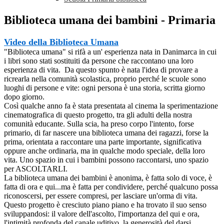
Biblioteca umana dei bambini - Primaria
Video della Biblioteca Umana
"Biblioteca umana" si rifà a un' esperienza nata in Danimarca in cui
i libri sono stati sostituiti da persone che raccontano una loro
esperienza di vita. Da questo spunto è nata l'idea di provare a
ricrearla nella comunità scolastica, proprio perché le scuole sono
luoghi di persone e vite: ogni persona è una storia, scritta giorno
dopo giorno.
Così qualche anno fa è stata presentata al cinema la sperimentazione
cinematografica di questo progetto, tra gli adulti della nostra
comunità educante. Sulla scia, ha preso corpo l'intento, forse
primario, di far nascere una biblioteca umana dei ragazzi, forse la
prima, orientata a raccontare una parte importante, significativa
oppure anche ordinaria, ma in qualche modo speciale, della loro
vita. Uno spazio in cui i bambini possono raccontarsi, uno spazio
per ASCOLTARLI.
La biblioteca umana dei bambini è anonima, è fatta solo di voce, è
fatta di ora e qui...ma è fatta per condividere, perché qualcuno possa
riconoscersi, per essere compresi, per lasciare un'orma di vita.
Questo progetto è cresciuto piano piano e ha trovato il suo senso
sviluppandosi: il valore dell'ascolto, l'importanza del qui e ora,
l'intimità profonda del canale uditivo, la generosità del darsi