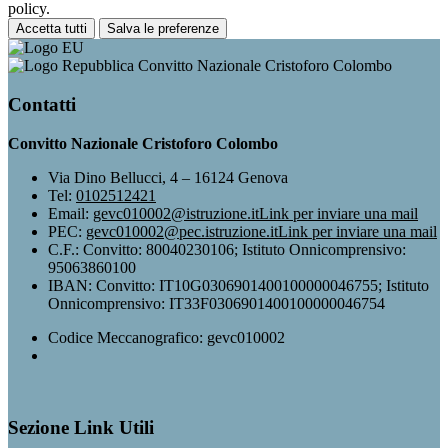
policy.
Accetta tutti
Salva le preferenze
Convitto Nazionale Cristoforo Colombo
Contatti
Convitto Nazionale Cristoforo Colombo
Via Dino Bellucci, 4 – 16124 Genova
Tel:
0102512421
Email:
gevc010002@istruzione.it
Link per inviare una mail
PEC:
gevc010002@pec.istruzione.it
Link per inviare una mail
C.F.: Convitto: 80040230106; Istituto Onnicomprensivo:
95063860100
IBAN: Convitto: IT10G0306901400100000046755; Istituto
Onnicomprensivo: IT33F0306901400100000046754
Codice Meccanografico: gevc010002
Sezione Link Utili