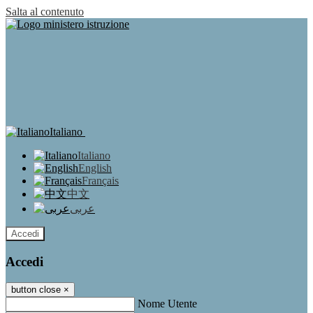
Salta al contenuto
Italiano
Italiano
English
Français
中文
عربى
Accedi
Accedi
button close
×
Nome Utente