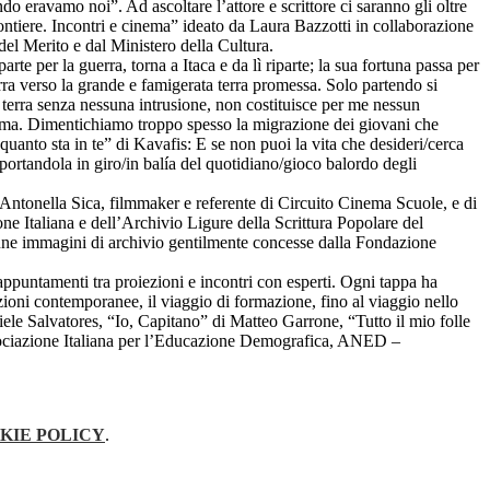
 eravamo noi”. Ad ascoltare l’attore e scrittore ci saranno gli oltre
rontiere. Incontri e cinema” ideato da Laura Bazzotti in collaborazione
el Merito e dal Ministero della Cultura.
e per la guerra, torna a Itaca e da lì riparte; la sua fortuna passa per
a verso la grande e famigerata terra promessa. Solo partendo si
a terra senza nessuna intrusione, non costituisce per me nessun
ttima. Dimentichiamo troppo spesso la migrazione dei giovani che
quanto sta in te” di Kavafis: E se non puoi la vita che desideri/cerca
portandola in giro/in balía del quotidiano/gioco balordo degli
 Antonella Sica, filmmaker e referente di Circuito Cinema Scuole, e di
ne Italiana e dell’Archivio Ligure della Scrittura Popolare del
cune immagini di archivio gentilmente concesse dalla Fondazione
 appuntamenti tra proiezioni e incontri con esperti. Ogni tappa ha
azioni contemporanee, il viaggio di formazione, fino al viaggio nello
le Salvatores, “Io, Capitano” di Matteo Garrone, “Tutto il mio folle
Associazione Italiana per l’Educazione Demografica, ANED –
KIE POLICY
.