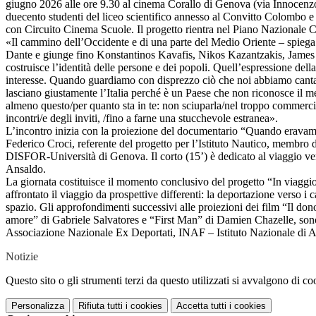
giugno 2026 alle ore 9.30 al cinema Corallo di Genova (via Innocenzo I
duecento studenti del liceo scientifico annesso al Convitto Colombo e d
con Circuito Cinema Scuole. Il progetto rientra nel Piano Nazionale 
«Il cammino dell’Occidente e di una parte del Medio Oriente – spiega Mo
Dante e giunge fino Konstantinos Kavafis, Nikos Kazantzakis, James J
costruisce l’identità delle persone e dei popoli. Quell’espressione del
interesse. Quando guardiamo con disprezzo ciò che noi abbiamo cantato
lasciano giustamente l’Italia perché è un Paese che non riconosce il mer
almeno questo/per quanto sta in te: non sciuparla/nel troppo commercio
incontri/e degli inviti, /fino a farne una stucchevole estranea».
L’incontro inizia con la proiezione del documentario “Quando eravamo n
Federico Croci, referente del progetto per l’Istituto Nautico, membro d
DISFOR-Università di Genova. Il corto (15’) è dedicato al viaggio ve
Ansaldo.
La giornata costituisce il momento conclusivo del progetto “In viaggio f
affrontato il viaggio da prospettive differenti: la deportazione verso i
spazio. Gli approfondimenti successivi alle proiezioni dei film “Il d
amore” di Gabriele Salvatores e “First Man” di Damien Chazelle, sono
Associazione Nazionale Ex Deportati, INAF – Istituto Nazionale di A
Notizie
Questo sito o gli strumenti terzi da questo utilizzati si avvalgono di coo
Personalizza
Rifiuta tutti
i cookies
Accetta tutti
i cookies