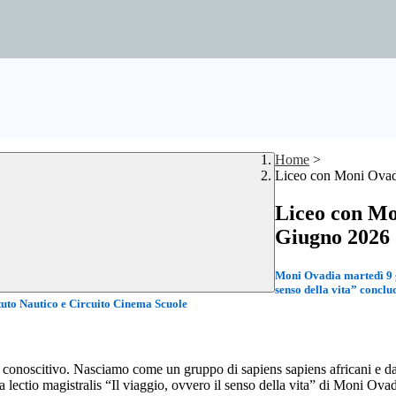
Home
>
Liceo con Moni Ovadi
Liceo con Mo
Giugno 2026
Moni Ovadia martedì 9 g
senso della vita” conclud
ituto Nautico e Circuito Cinema Scuole
onoscitivo. Nasciamo come un gruppo di sapiens sapiens africani e da lì, 
 lectio magistralis “Il viaggio, ovvero il senso della vita” di Moni O