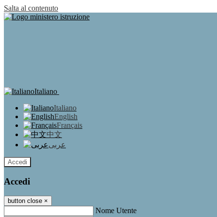
Salta al contenuto
Italiano
Italiano
English
Français
中文
عربى
Accedi
Accedi
button close
×
Nome Utente