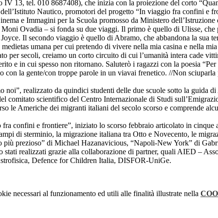
V 13, tel. 010 8687408), che inizia con la proiezione del corto “Quando
ell’Istituto Nautico, promotori del progetto “In viaggio fra confini e f
Cinema e Immagini per la Scuola promosso da Ministero dell’Istruzione d
ni Ovadia – si fonda su due viaggi. Il primo è quello di Ulisse, che part
oyce. Il secondo viaggio è quello di Abramo, che abbandona la sua terr
la medietas umana per cui pretendo di vivere nella mia casina e nella mi
 per secoli, creiamo un corto circuito di cui l’umanità intera cade vi
ito e in cui spesso non ritornano. Saluterò i ragazzi con la poesia “Per 
 con la gente/con troppe parole in un viavai frenetico. //Non sciuparla 
oi”, realizzato da quindici studenti delle due scuole sotto la guida di
el comitato scientifico del Centro Internazionale di Studi sull’Emigrazio
rso le Americhe dei migranti italiani del secolo scorso e comprende al
ra confini e frontiere”, iniziato lo scorso febbraio articolato in cinque
 campi di sterminio, la migrazione italiana tra Otto e Novecento, le migr
ono più prezioso” di Michael Hazanavicious, “Napoli-New York” di Gabrie
 stati realizzati grazie alla collaborazione di partner, quali AIED – 
strofisica, Defence for Children Italia, DISFOR-UniGe.
kie necessari al funzionamento ed utili alle finalità illustrate nella
COO