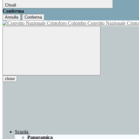
Chiudi
Conferma
Annulla
Conferma
Convitto Nazionale Cris
close
Scuola
Panoramica