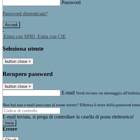
Password
Password dimenticata?
-
Entra con SPID
Entra con CIE
Seleziona utente
button close
×
Recupero password
button close
×
E-mail
Verrà inviato un messaggio all'indirizz
Non hai una e-mail associata al nome utente? Effettua il reset della password tram
E-mail inviata, si prega di controllare la casella di posta elettronica!
Errore