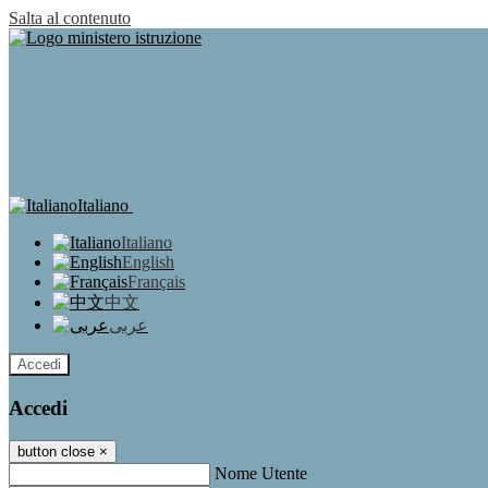
Salta al contenuto
Italiano
Italiano
English
Français
中文
عربى
Accedi
Accedi
button close
×
Nome Utente