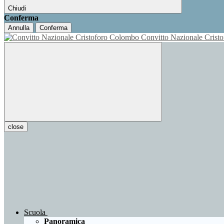
Chiudi
Conferma
Annulla
Conferma
Convitto Nazionale Cris
close
Scuola
Panoramica