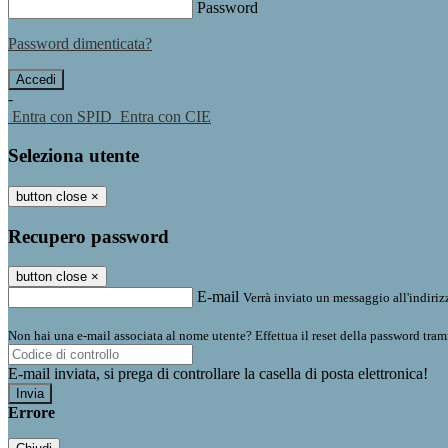
Password
Password dimenticata?
-
Entra con SPID
Entra con CIE
Seleziona utente
button close
×
Recupero password
button close
×
E-mail
Verrà inviato un messaggio all'indirizz
Non hai una e-mail associata al nome utente? Effettua il reset della password tram
E-mail inviata, si prega di controllare la casella di posta elettronica!
Errore