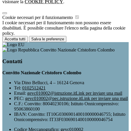
visionare la
COOKIE POLICY
.
Cookie necessari per il funzionamento
I cookie necessari per il funzionamento non possono essere
disabilitati. È possibile consultare l'elenco nella pagina della cookie
policy.
Accetta tutti
Salva le preferenze
Convitto Nazionale Cristoforo Colombo
Contatti
Convitto Nazionale Cristoforo Colombo
Via Dino Bellucci, 4 – 16124 Genova
Tel:
0102512421
Email:
gevc010002@istruzione.it
Link per inviare una mail
PEC:
gevc010002@pec.istruzione.it
Link per inviare una mail
C.F.: Convitto: 80040230106; Istituto Onnicomprensivo:
95063860100
IBAN: Convitto: IT10G0306901400100000046755; Istituto
Onnicomprensivo: IT33F0306901400100000046754
Codice Meccanografico: gevc010002