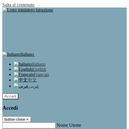
Salta al contenuto
Italiano
Italiano
English
Français
中文
عربى
Accedi
Accedi
button close
×
Nome Utente