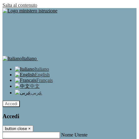
Salta al contenuto
Italiano
Italiano
English
Français
中文
عربى
Accedi
Accedi
button close
×
Nome Utente