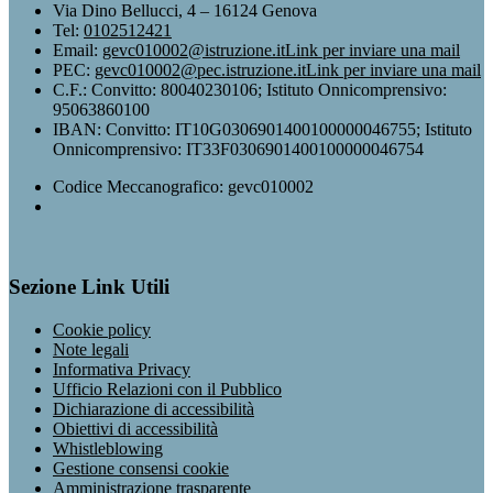
Via Dino Bellucci, 4 – 16124 Genova
Tel:
0102512421
Email:
gevc010002@istruzione.it
Link per inviare una mail
PEC:
gevc010002@pec.istruzione.it
Link per inviare una mail
C.F.: Convitto: 80040230106; Istituto Onnicomprensivo:
95063860100
IBAN: Convitto: IT10G0306901400100000046755; Istituto
Onnicomprensivo: IT33F0306901400100000046754
Codice Meccanografico: gevc010002
Sezione Link Utili
Cookie policy
Note legali
Informativa Privacy
Ufficio Relazioni con il Pubblico
Dichiarazione di accessibilità
Obiettivi di accessibilità
Whistleblowing
Gestione consensi cookie
Amministrazione trasparente