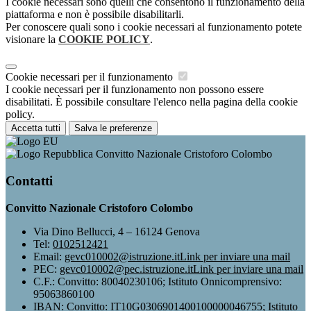
I cookie necessari sono quelli che consentono il funzionamento della
piattaforma e non è possibile disabilitarli.
Per conoscere quali sono i cookie necessari al funzionamento potete
visionare la
COOKIE POLICY
.
Cookie necessari per il funzionamento
I cookie necessari per il funzionamento non possono essere
disabilitati. È possibile consultare l'elenco nella pagina della cookie
policy.
Accetta tutti
Salva le preferenze
Convitto Nazionale Cristoforo Colombo
Contatti
Convitto Nazionale Cristoforo Colombo
Via Dino Bellucci, 4 – 16124 Genova
Tel:
0102512421
Email:
gevc010002@istruzione.it
Link per inviare una mail
PEC:
gevc010002@pec.istruzione.it
Link per inviare una mail
C.F.: Convitto: 80040230106; Istituto Onnicomprensivo:
95063860100
IBAN: Convitto: IT10G0306901400100000046755; Istituto