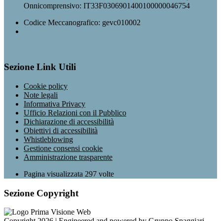
Onnicomprensivo: IT33F0306901400100000046754
Codice Meccanografico: gevc010002
Sezione Link Utili
Cookie policy
Note legali
Informativa Privacy
Ufficio Relazioni con il Pubblico
Dichiarazione di accessibilità
Obiettivi di accessibilità
Whistleblowing
Gestione consensi cookie
Amministrazione trasparente
Pagina visualizzata
297
volte
Sezione Copyright
Copyright 2026 | Engineered and powered by Gruppo Spaggiari