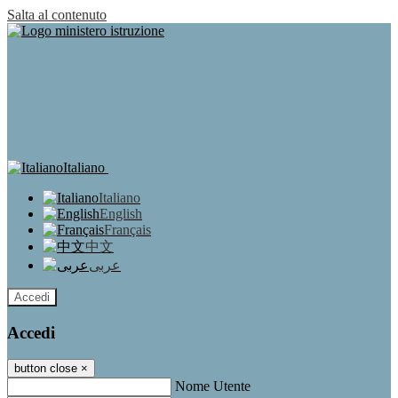
Salta al contenuto
Italiano
Italiano
English
Français
中文
عربى
Accedi
Accedi
button close
×
Nome Utente