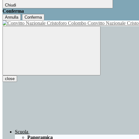
Chiudi
Conferma
Annulla
Conferma
Convitto Nazionale Cris
close
Scuola
Panoramica