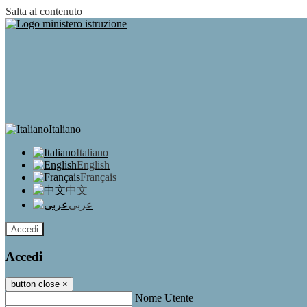
Salta al contenuto
Italiano
Italiano
English
Français
中文
عربى
Accedi
Accedi
button close
×
Nome Utente