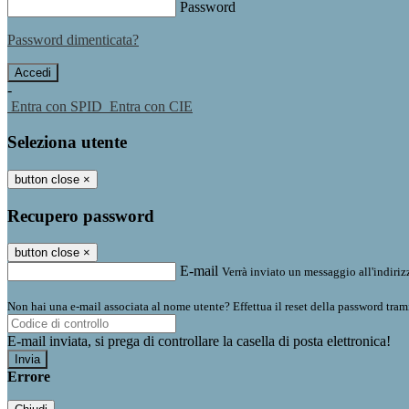
Password
Password dimenticata?
-
Entra con SPID
Entra con CIE
Seleziona utente
button close
×
Recupero password
button close
×
E-mail
Verrà inviato un messaggio all'indirizz
Non hai una e-mail associata al nome utente? Effettua il reset della password tram
E-mail inviata, si prega di controllare la casella di posta elettronica!
Errore