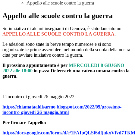
Appello alle scuole contro la guerra
Appello alle scuole contro la guerra
Su iniziativa di alcuni insegnanti di Genova, è stato lanciato un
APPELLO ALLE SCUOLE CONTRO LA GUERRA
.
Le adesioni sono state in breve tempo numerose e si sono
organizzate le prime assemblee nel mondo della scuola della nostra
città per avviare iniziative contro la guerra.
Il prossimo appuntamento è
per
MERCOLEDI 8 GIUGNO
2022 alle 18:00
in p.zza Deferrari: una catena umana contro la
guerra.
L'incontro di giove
di 26 maggio 2022:
https://chiamataaldisarmo.blogspot.com/2022/05/prossimo-
incontro-giovedi-26-maggio.html
Per firmare l'appello:
https://docs.google.com/forms/d/e/1FAIpQLSf6dfjukxVfvd7TK