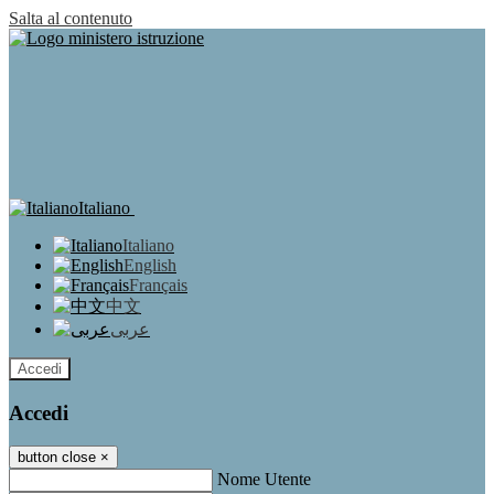
Salta al contenuto
Italiano
Italiano
English
Français
中文
عربى
Accedi
Accedi
button close
×
Nome Utente