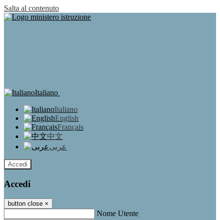
Salta al contenuto
Italiano
Italiano
English
Français
中文
عربى
Accedi
Accedi
button close
×
Nome Utente