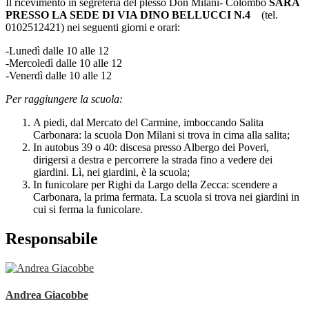
Il ricevimento in segreteria del plesso Don Milani- Colombo
SARÀ
PRESSO LA SEDE DI VIA DINO BELLUCCI N.4
(tel.
0102512421) nei seguenti giorni e
orari
:
-Lunedì dalle 10 alle 12
-Mercoledì dalle 10 alle 12
-Venerdì dalle 10 alle 12
Per raggiungere la scuola:
A piedi, dal Mercato del Carmine, imboccando Salita
Carbonara: la scuola Don Milani si trova in cima alla salita;
In autobus 39 o 40: discesa presso Albergo dei Poveri,
dirigersi a destra e percorrere la strada fino a vedere dei
giardini. Lì, nei giardini, è la scuola;
In funicolare per Righi da Largo della Zecca: scendere a
Carbonara, la prima fermata. La scuola si trova nei giardini in
cui si ferma la funicolare.
Responsabile
Andrea Giacobbe