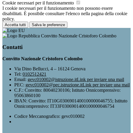
Cookie necessari per il funzionamento
I cookie necessari per il funzionamento non possono essere
disabilitati. È possibile consultare l'elenco nella pagina della cookie
policy.
Accetta tutti
Salva le preferenze
Convitto Nazionale Cristoforo Colombo
Contatti
Convitto Nazionale Cristoforo Colombo
Via Dino Bellucci, 4 – 16124 Genova
Tel:
0102512421
Email:
gevc010002@istruzione.it
Link per inviare una mail
PEC:
gevc010002@pec.istruzione.it
Link per inviare una mail
C.F.: Convitto: 80040230106; Istituto Onnicomprensivo:
95063860100
IBAN: Convitto: IT10G0306901400100000046755; Istituto
Onnicomprensivo: IT33F0306901400100000046754
Codice Meccanografico: gevc010002