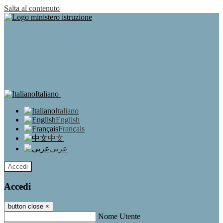
Salta al contenuto
Italiano
Italiano
English
Français
中文
عربى
Accedi
Accedi
button close
×
Nome Utente