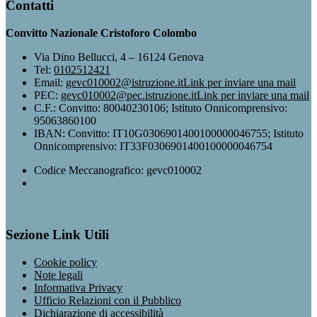
Contatti
Convitto Nazionale Cristoforo Colombo
Via Dino Bellucci, 4 – 16124 Genova
Tel:
0102512421
Email:
gevc010002@istruzione.it
Link per inviare una mail
PEC:
gevc010002@pec.istruzione.it
Link per inviare una mail
C.F.: Convitto: 80040230106; Istituto Onnicomprensivo:
95063860100
IBAN: Convitto: IT10G0306901400100000046755; Istituto
Onnicomprensivo: IT33F0306901400100000046754
Codice Meccanografico: gevc010002
Sezione Link Utili
Cookie policy
Note legali
Informativa Privacy
Ufficio Relazioni con il Pubblico
Dichiarazione di accessibilità