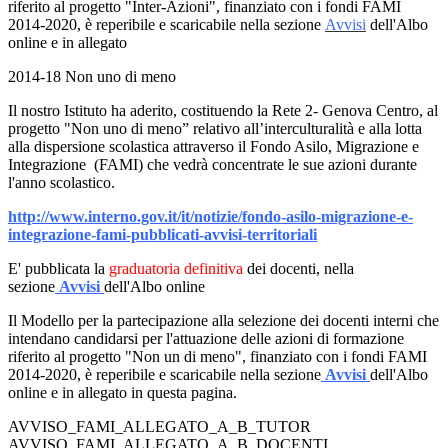
riferito al progetto "Inter-Azioni", finanziato con i fondi FAMI
2014-2020, è reperibile e scaricabile nella sezione
Avvisi
dell'Albo
online e in allegato
2014-18 Non uno di meno
Il nostro Istituto ha aderito, costituendo la Rete 2- Genova Centro, al
progetto "Non uno di meno” relativo all’interculturalità e alla lotta
alla dispersione scolastica attraverso il Fondo Asilo, Migrazione e
Integrazione (FAMI) che vedrà concentrate le sue azioni durante
l'anno scolastico.
http://www.interno.gov.it/it/notizie/fondo-asilo-migrazione-e-
integrazione-fami-pubblicati-avvisi-territoriali
E' pubblicata la
graduatoria definitiva
dei docenti, nella
sezione
Avvisi
dell'Albo online
Il Modello per la partecipazione alla selezione dei docenti interni che
intendano candidarsi per l'attuazione delle azioni di formazione
riferito al progetto "Non un di meno", finanziato con i fondi FAMI
2014-2020, è reperibile e scaricabile nella sezione
Avvisi
dell'Albo
online e in allegato in questa pagina.
AVVISO_FAMI_ALLEGATO_A_B_TUTOR
AVVISO_FAMI_ALLEGATO_A_B_DOCENTI