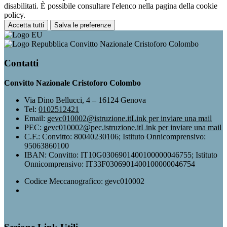
disabilitati. È possibile consultare l'elenco nella pagina della cookie
policy.
Accetta tutti
Salva le preferenze
Convitto Nazionale Cristoforo Colombo
Contatti
Convitto Nazionale Cristoforo Colombo
Via Dino Bellucci, 4 – 16124 Genova
Tel:
0102512421
Email:
gevc010002@istruzione.it
Link per inviare una mail
PEC:
gevc010002@pec.istruzione.it
Link per inviare una mail
C.F.: Convitto: 80040230106; Istituto Onnicomprensivo:
95063860100
IBAN: Convitto: IT10G0306901400100000046755; Istituto
Onnicomprensivo: IT33F0306901400100000046754
Codice Meccanografico: gevc010002