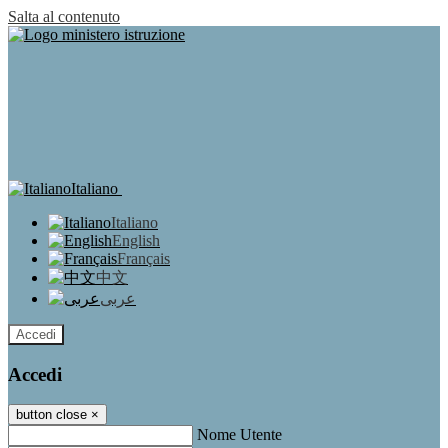
Salta al contenuto
Italiano
Italiano
English
Français
中文
عربى
Accedi
Accedi
button close
×
Nome Utente