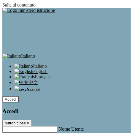
Salta al contenuto
Italiano
Italiano
English
Français
中文
عربى
Accedi
Accedi
button close
×
Nome Utente