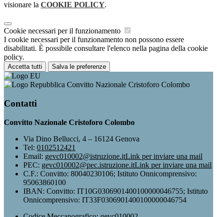
visionare la
COOKIE POLICY
.
Cookie necessari per il funzionamento
I cookie necessari per il funzionamento non possono essere
disabilitati. È possibile consultare l'elenco nella pagina della cookie
policy.
Accetta tutti
Salva le preferenze
Convitto Nazionale Cristoforo Colombo
Contatti
Convitto Nazionale Cristoforo Colombo
Via Dino Bellucci, 4 – 16124 Genova
Tel:
0102512421
Email:
gevc010002@istruzione.it
Link per inviare una mail
PEC:
gevc010002@pec.istruzione.it
Link per inviare una mail
C.F.: Convitto: 80040230106; Istituto Onnicomprensivo:
95063860100
IBAN: Convitto: IT10G0306901400100000046755; Istituto
Onnicomprensivo: IT33F0306901400100000046754
Codice Meccanografico: gevc010002