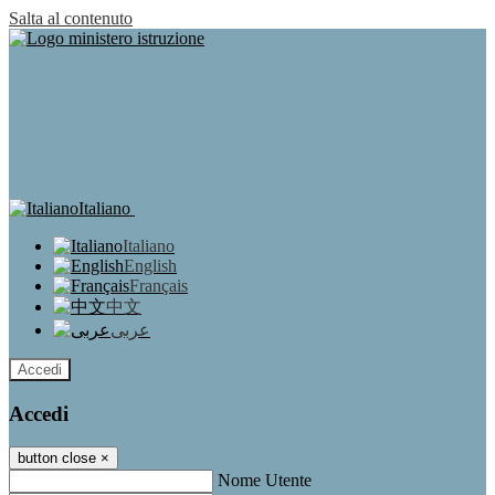
Salta al contenuto
Italiano
Italiano
English
Français
中文
عربى
Accedi
Accedi
button close
×
Nome Utente