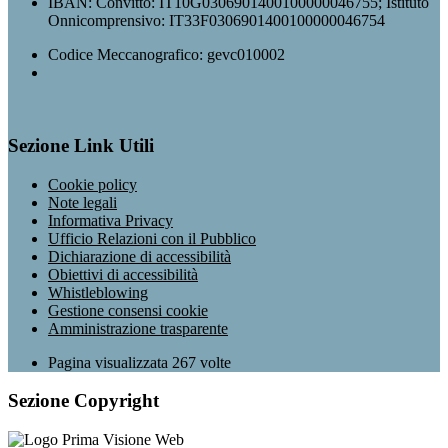
IBAN: Convitto: IT10G0306901400100000046755; Istituto
Onnicomprensivo: IT33F0306901400100000046754
Codice Meccanografico: gevc010002
Sezione Link Utili
Cookie policy
Note legali
Informativa Privacy
Ufficio Relazioni con il Pubblico
Dichiarazione di accessibilità
Obiettivi di accessibilità
Whistleblowing
Gestione consensi cookie
Amministrazione trasparente
Pagina visualizzata
267
volte
Sezione Copyright