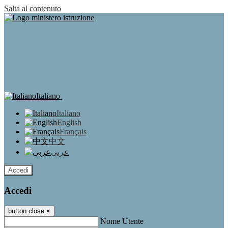
Salta al contenuto
Italiano
Italiano
English
Français
中文
عربى
Accedi
Accedi
button close
×
Nome Utente