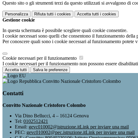
Questo sito o gli strumenti terzi da questo utilizzati si avvalgono di coo
Personalizza
Rifiuta tutti
i cookies
Accetta tutti
i cookies
Gestione cookie
In questa schermata è possibile scegliere quali cookie consentire.
I cookie necessari sono quelli che consentono il funzionamento della pi
Per conoscere quali sono i cookie necessari al funzionamento potete v
Cookie necessari per il funzionamento
I cookie necessari per il funzionamento non possono essere disabilitati.
Accetta tutti
Salva le preferenze
Convitto Nazionale Cristoforo Colombo
Contatti
Convitto Nazionale Cristoforo Colombo
Via Dino Bellucci, 4 – 16124 Genova
Tel:
0102512421
Email:
gevc010002@istruzione.it
Link per inviare una mail
PEC:
gevc010002@pec.istruzione.it
Link per inviare una mail
C.F.: Convitto: 80040230106; Istituto Onnicomprensivo: 950