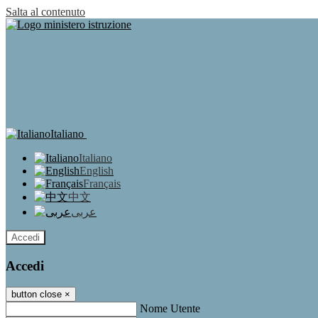
Salta al contenuto
Italiano
Italiano
English
Français
中文
عربى
Accedi
Accedi
button close
×
Nome Utente