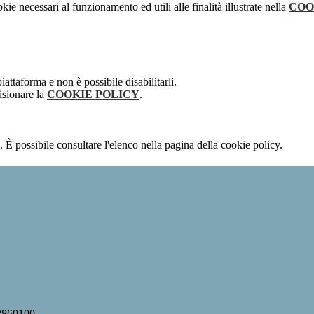
kie necessari al funzionamento ed utili alle finalità illustrate nella
COO
attaforma e non è possibile disabilitarli.
isionare la
COOKIE POLICY
.
 È possibile consultare l'elenco nella pagina della cookie policy.
63860100