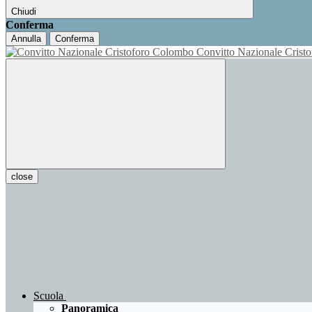
Chiudi
Conferma
Annulla
Conferma
Convitto Nazionale Cris
close
Scuola
Panoramica