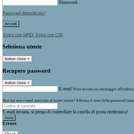
Password
Password dimenticata?
-
Entra con SPID
Entra con CIE
Seleziona utente
button close
×
Recupero password
button close
×
E-mail
Verrà inviato un messaggio all'indirizz
Non hai una e-mail associata al nome utente? Effettua il reset della password tram
E-mail inviata, si prega di controllare la casella di posta elettronica!
Errore