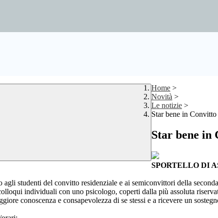
Home
>
Novità
>
Le notizie
>
Star bene in Convitto
Star bene in 
SPORTELLO DI ASC
o agli studenti del convitto residenziale e ai semiconvittori della second
olloqui individuali con uno psicologo, coperti dalla più assoluta riserv
ggiore conoscenza e consapevolezza di se stessi e a ricevere un sostegno
/orari: