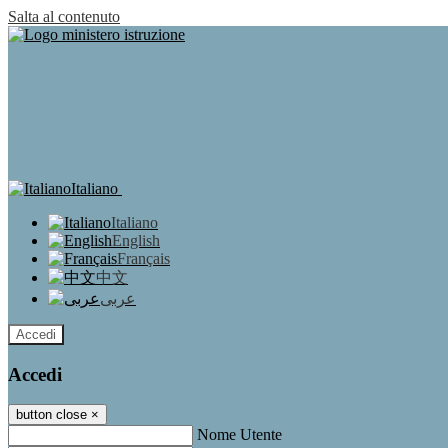
Salta al contenuto
Italiano
Italiano
English
Français
中文
عربى
Accedi
Accedi
button close
×
Nome Utente