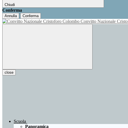
Chiudi
Conferma
Annulla
Conferma
Convitto Nazionale Cris
close
Scuola
Panoramica