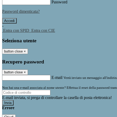
Password
Password dimenticata?
-
Entra con SPID
Entra con CIE
Seleziona utente
button close
×
Recupero password
button close
×
E-mail
Verrà inviato un messaggio all'indirizz
Non hai una e-mail associata al nome utente? Effettua il reset della password tram
E-mail inviata, si prega di controllare la casella di posta elettronica!
Errore