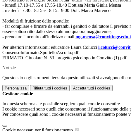
- lunedì 17.10-17.55 e 17.55-18.40 Dott.ssa Maria Giulia Mensa
- martedì 17.30-18.15 e 18.15-19.00 Dott. Marco Marenco
Modalità di fruizione dello sportello:
- far compilare e firmare da entrambi i genitori o dal tutore il previs
essere sottoscritto dallo stesso alunno qualora maggiorenne,
- prenotare l'incontro all'indirizzo email
mg.mensa@convittoge.edu.i
Per ulteriori informazioni: educatrice Laura Colucci
l.colucci@convit
ConsensoInformato-SportelloAscolto.pdf
FIRMATO_Circolare N_53_progetto psicologo in Convitto (1).pdf
Notizie
Questo sito o gli strumenti terzi da questo utilizzati si avvalgono di coo
Personalizza
Rifiuta tutti
i cookies
Accetta tutti
i cookies
Gestione cookie
In questa schermata è possibile scegliere quali cookie consentire.
I cookie necessari sono quelli che consentono il funzionamento della pi
Per conoscere quali sono i cookie necessari al funzionamento potete v
Cookie necessari per il funzionamento