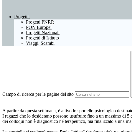
Progetti
Progetti PNRR
PON Europei
Progetti Nazionali
Progetti di Istituto
Viaggi, Scambi
Campo di ricerca per le pagine del sito
A partire da questa settimana, è attivo lo sportello psicologico destinat
I ragazzi che lo desiderano possono usufruire fino a un massimo di 5 c
dei colloqui non è diagnostico né terapeutico, ma finalizzato a una ma
Lo sportello si svolgerà presso l'aula "attico" (ex foresteria), nei giorni