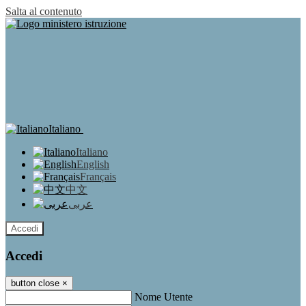
Salta al contenuto
Italiano
Italiano
English
Français
中文
عربى
Accedi
Accedi
button close
×
Nome Utente