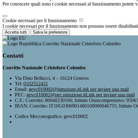
Per conoscere quali sono i cookie necessari al funzionamento potete v
Cookie necessari per il funzionamento
I cookie necessari per il funzionamento non possono essere disabilitati.
Accetta tutti
Salva le preferenze
Convitto Nazionale Cristoforo Colombo
Contatti
Convitto Nazionale Cristoforo Colombo
Via Dino Bellucci, 4 – 16124 Genova
Tel:
0102512421
Email:
gevc010002@istruzione.it
Link per inviare una mail
PEC:
gevc010002@pec.istruzione.it
Link per inviare una mail
C.F.: Convitto: 80040230106; Istituto Onnicomprensivo: 950
IBAN: Convitto: IT10G0306901400100000046755; Istituto 
Codice Meccanografico: gevc010002