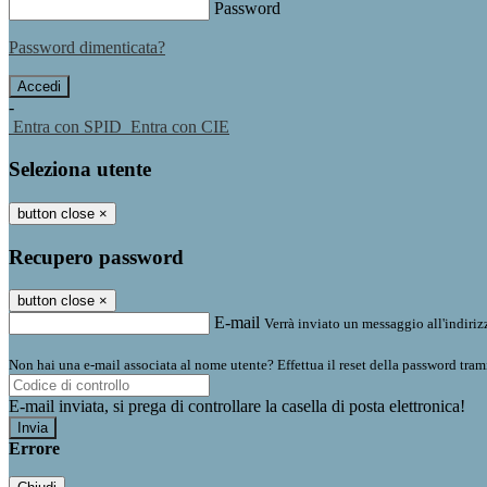
Password
Password dimenticata?
-
Entra con SPID
Entra con CIE
Seleziona utente
button close
×
Recupero password
button close
×
E-mail
Verrà inviato un messaggio all'indirizz
Non hai una e-mail associata al nome utente? Effettua il reset della password tram
E-mail inviata, si prega di controllare la casella di posta elettronica!
Errore