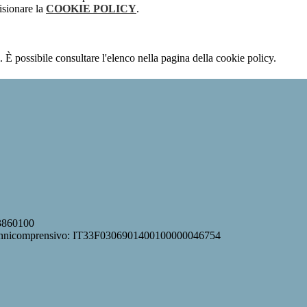
isionare la
COOKIE POLICY
.
 È possibile consultare l'elenco nella pagina della cookie policy.
63860100
Onnicomprensivo: IT33F0306901400100000046754