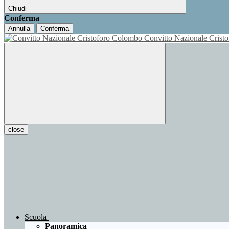
Chiudi
Conferma
Annulla
Conferma
Convitto Nazionale Cris
close
Scuola
Panoramica