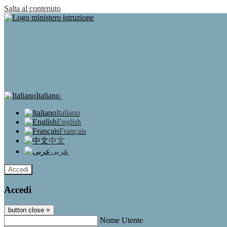
Salta al contenuto
Italiano
Italiano
English
Français
中文
عربى
Accedi
Accedi
button close
×
Nome Utente