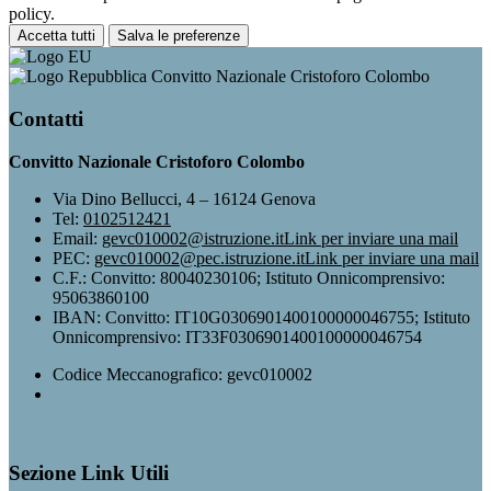
policy.
Accetta tutti
Salva le preferenze
Convitto Nazionale Cristoforo Colombo
Contatti
Convitto Nazionale Cristoforo Colombo
Via Dino Bellucci, 4 – 16124 Genova
Tel:
0102512421
Email:
gevc010002@istruzione.it
Link per inviare una mail
PEC:
gevc010002@pec.istruzione.it
Link per inviare una mail
C.F.: Convitto: 80040230106; Istituto Onnicomprensivo:
95063860100
IBAN: Convitto: IT10G0306901400100000046755; Istituto
Onnicomprensivo: IT33F0306901400100000046754
Codice Meccanografico: gevc010002
Sezione Link Utili