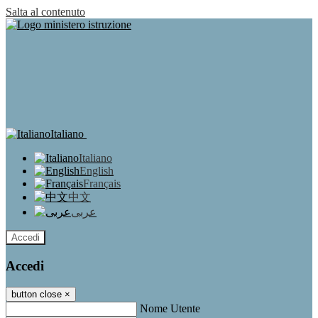
Salta al contenuto
Italiano
Italiano
English
Français
中文
عربى
Accedi
Accedi
button close
×
Nome Utente