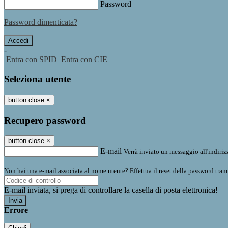
Password
Password dimenticata?
-
Entra con SPID
Entra con CIE
Seleziona utente
button close
×
Recupero password
button close
×
E-mail
Verrà inviato un messaggio all'indirizz
Non hai una e-mail associata al nome utente? Effettua il reset della password tram
E-mail inviata, si prega di controllare la casella di posta elettronica!
Errore