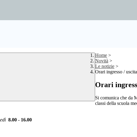
Home
>
Novità
>
Le notizie
>
Orari ingresso / usci
Orari ingress
Si comunica che da M
classi della scuola m
ovedì
8.00 - 16.00