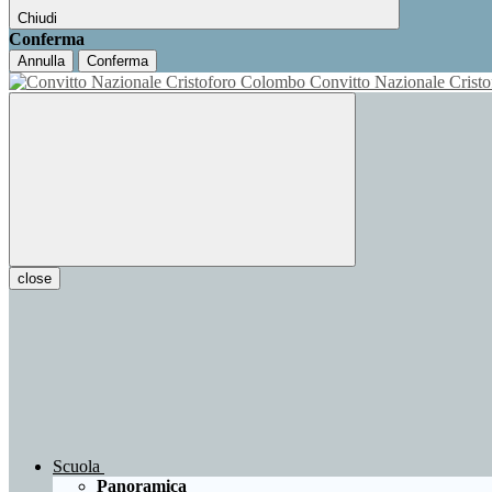
Chiudi
Conferma
Annulla
Conferma
Convitto Nazionale Cris
close
Scuola
Panoramica