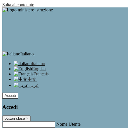
Salta al contenuto
Italiano
Italiano
English
Français
中文
عربى
Accedi
Accedi
button close
×
Nome Utente