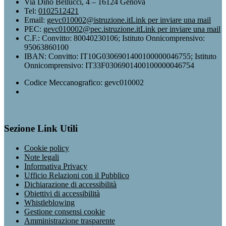
Via Dino Bellucci, 4 – 16124 Genova
Tel:
0102512421
Email:
gevc010002@istruzione.it
Link per inviare una mail
PEC:
gevc010002@pec.istruzione.it
Link per inviare una mail
C.F.: Convitto: 80040230106; Istituto Onnicomprensivo:
95063860100
IBAN: Convitto: IT10G0306901400100000046755; Istituto
Onnicomprensivo: IT33F0306901400100000046754
Codice Meccanografico: gevc010002
Sezione Link Utili
Cookie policy
Note legali
Informativa Privacy
Ufficio Relazioni con il Pubblico
Dichiarazione di accessibilità
Obiettivi di accessibilità
Whistleblowing
Gestione consensi cookie
Amministrazione trasparente