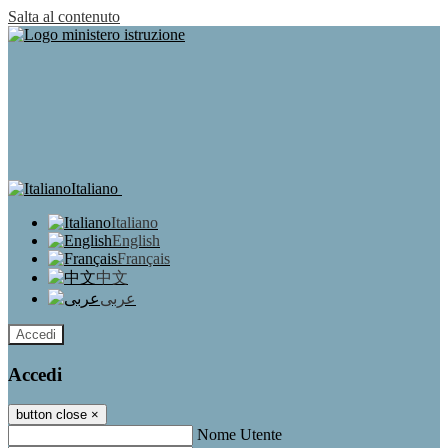
Salta al contenuto
Italiano
Italiano
English
Français
中文
عربى
Accedi
Accedi
button close
×
Nome Utente