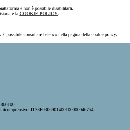
attaforma e non è possibile disabilitarli.
isionare la
COOKIE POLICY
.
 È possibile consultare l'elenco nella pagina della cookie policy.
63860100
Onnicomprensivo: IT33F0306901400100000046754