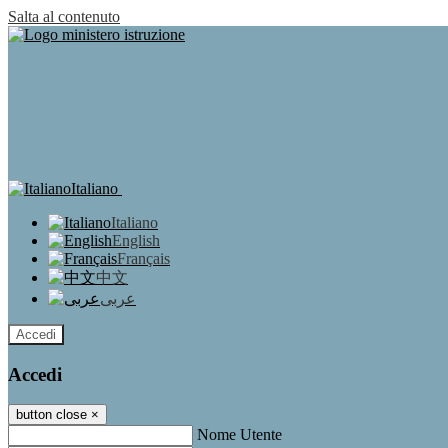
Salta al contenuto
Italiano
Italiano
English
Français
中文
عربى
Accedi
Accedi
button close
×
Nome Utente