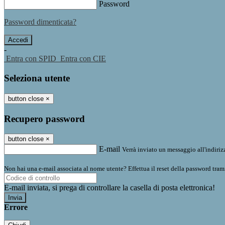
Password
Password dimenticata?
-
Entra con SPID
Entra con CIE
Seleziona utente
button close
×
Recupero password
button close
×
E-mail
Verrà inviato un messaggio all'indirizz
Non hai una e-mail associata al nome utente? Effettua il reset della password tram
E-mail inviata, si prega di controllare la casella di posta elettronica!
Errore