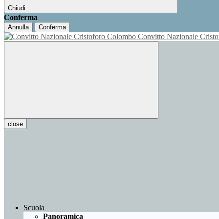
Chiudi
Conferma
Annulla
Conferma
Convitto Nazionale Cris
close
Scuola
Panoramica