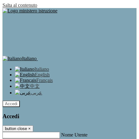
Salta al contenuto
Italiano
Italiano
English
Français
中文
عربى
Accedi
Accedi
button close
×
Nome Utente