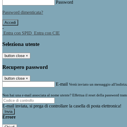
Password
Password dimenticata?
-
Entra con SPID
Entra con CIE
Seleziona utente
button close
×
Recupero password
button close
×
E-mail
Verrà inviato un messaggio all'indirizz
Non hai una e-mail associata al nome utente? Effettua il reset della password tram
E-mail inviata, si prega di controllare la casella di posta elettronica!
Errore