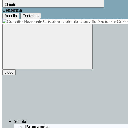
Chiudi
Conferma
Annulla
Conferma
Convitto Nazionale Cris
close
Scuola
Panoramica