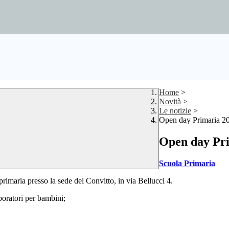
Home
>
Novità
>
Le notizie
>
Open day Primaria 2
Open day Pr
Scuola Primaria
rimaria presso la sede del Convitto, in via Bellucci 4.
boratori per bambini;