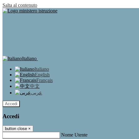
Salta al contenuto
Italiano
Italiano
English
Français
中文
عربى
Accedi
Accedi
button close
×
Nome Utente