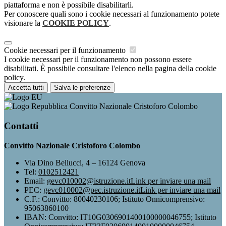
piattaforma e non è possibile disabilitarli.
Per conoscere quali sono i cookie necessari al funzionamento potete
visionare la
COOKIE POLICY
.
Cookie necessari per il funzionamento
I cookie necessari per il funzionamento non possono essere
disabilitati. È possibile consultare l'elenco nella pagina della cookie
policy.
Accetta tutti
Salva le preferenze
Convitto Nazionale Cristoforo Colombo
Contatti
Convitto Nazionale Cristoforo Colombo
Via Dino Bellucci, 4 – 16124 Genova
Tel:
0102512421
Email:
gevc010002@istruzione.it
Link per inviare una mail
PEC:
gevc010002@pec.istruzione.it
Link per inviare una mail
C.F.: Convitto: 80040230106; Istituto Onnicomprensivo:
95063860100
IBAN: Convitto: IT10G0306901400100000046755; Istituto