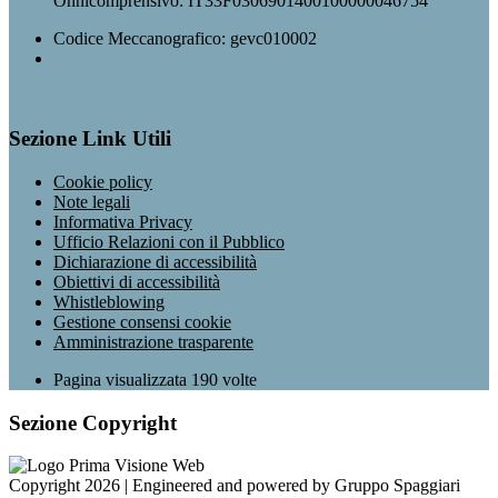
Onnicomprensivo: IT33F0306901400100000046754
Codice Meccanografico: gevc010002
Sezione Link Utili
Cookie policy
Note legali
Informativa Privacy
Ufficio Relazioni con il Pubblico
Dichiarazione di accessibilità
Obiettivi di accessibilità
Whistleblowing
Gestione consensi cookie
Amministrazione trasparente
Pagina visualizzata
190
volte
Sezione Copyright
Copyright 2026 | Engineered and powered by Gruppo Spaggiari