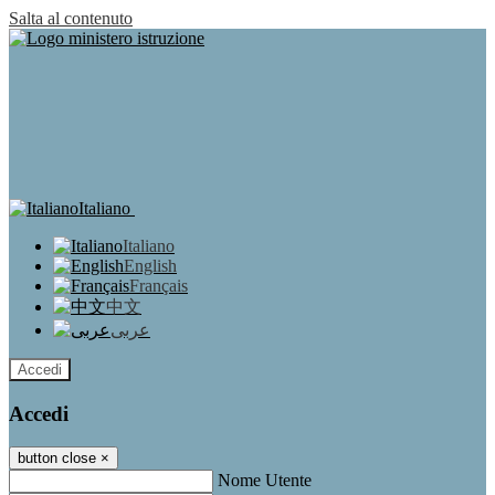
Salta al contenuto
Italiano
Italiano
English
Français
中文
عربى
Accedi
Accedi
button close
×
Nome Utente