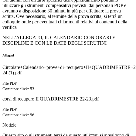
utilizzare gli strumenti compensativi previsti
dai personali PDP e
avranno a disposizione 30 minuti in più per effettuare la prova
scritta. Ove necessario,
al termine della prova scritta, si terrà un
colloquio orale per eventuali chiarimenti relativi ai contenuti della
ve
rifica
NELL'ALLEGATO, IL CALENDARIO CON ORARI E
DISCIPLINE E CON LE DATE DEGLI SCRUTINI
Allegati
Circolare+Calendario+prove+di+recupero+II+QUADRIMESTRE+2
24 (1).pdf
File PDF
Contatore click: 53
corsi di recupero II QUADRIMESTRE 22-23.pdf
File PDF
Contatore click: 56
Notizie
Questo sito o gli strumenti terzi da questo utilizzati si avvalgono di