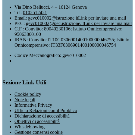
Via Dino Bellucci, 4 – 16124 Genova
Tel:
0102512421
Email:
gevc010002@istruzione.it
Link per inviare una mail
PEC:
gevc010002@pec.istruzione.it
Link per inviare una mail
C.F.: Convitto: 80040230106; Istituto Onnicomprensivo:
95063860100
IBAN: Convitto: IT10G0306901400100000046755; Istituto
Onnicomprensivo: IT33F0306901400100000046754
Codice Meccanografico: gevc010002
Sezione Link Utili
Cookie policy
Note legali
Informativa Privacy
Ufficio Relazioni con il Pubblico
Dichiarazione di accessibilità
Obiettivi di accessibilità
Whistleblowing
Gestione consensi cookie