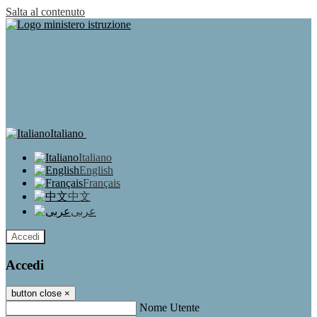
Salta al contenuto
Italiano
Italiano
English
Français
中文
عربى
Accedi
Accedi
button close
×
Nome Utente