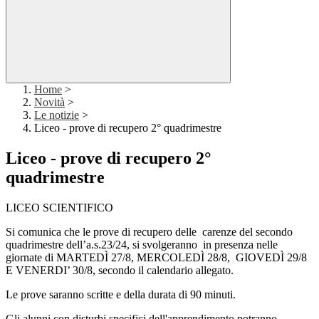
Home
>
Novità
>
Le notizie
>
Liceo - prove di recupero 2° quadrimestre
Liceo - prove di recupero 2°
quadrimestre
LICEO SCIENTIFICO
Si comunica che le prove di recupero delle carenze del secondo
quadrimestre dell’a.s.23/24, si svolgeranno
in presenza nelle
giornate di MARTEDÌ 27/8, MERCOLEDÌ 28/8, GIOVEDÌ 29/8
E
VENERDI’ 30/8, seco
ndo il calendario allegato.
Le prove saranno scritte e della durata di 90 minuti.
Gli alunni con disturbi specifici dell'apprendimento potranno