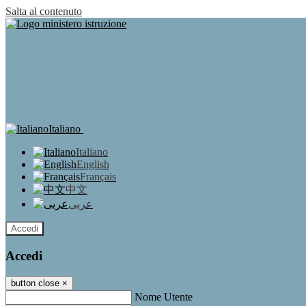
Salta al contenuto
Italiano
Italiano
English
Français
中文
عربى
Accedi
Accedi
button close
×
Nome Utente