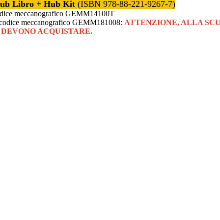
Hub Libro + Hub Kit
(ISBN
978-88-221-9267-7)
n codice meccanografico GEMM14100T
con codice meccanografico GEMM181008:
ATTENZIONE, ALLA SCU
I DEVONO ACQUISTARE.