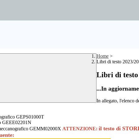
Home
>
Libri di testo 2023/2
Libri di test
...In aggiorname
In allegato, l'elenco de
ografico GEPS01000T
fico GEEE02201N
il testo di STORI
ice meccanografico GEMM02000X
ATTENZIONE:
guente: