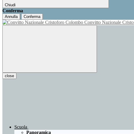
Chiudi
Conferma
Annulla
Conferma
Convitto Nazionale Cris
close
Scuola
Panoramica