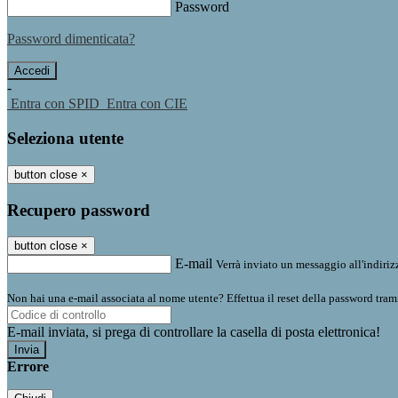
Password
Password dimenticata?
-
Entra con SPID
Entra con CIE
Seleziona utente
button close
×
Recupero password
button close
×
E-mail
Verrà inviato un messaggio all'indirizz
Non hai una e-mail associata al nome utente? Effettua il reset della password tram
E-mail inviata, si prega di controllare la casella di posta elettronica!
Errore