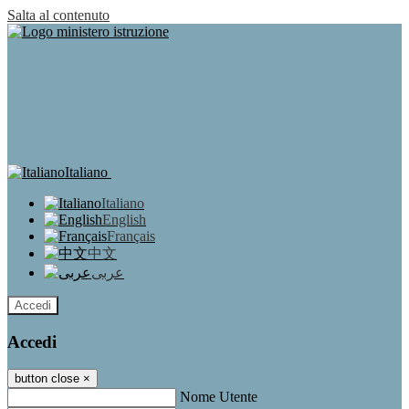
Salta al contenuto
Italiano
Italiano
English
Français
中文
عربى
Accedi
Accedi
button close
×
Nome Utente