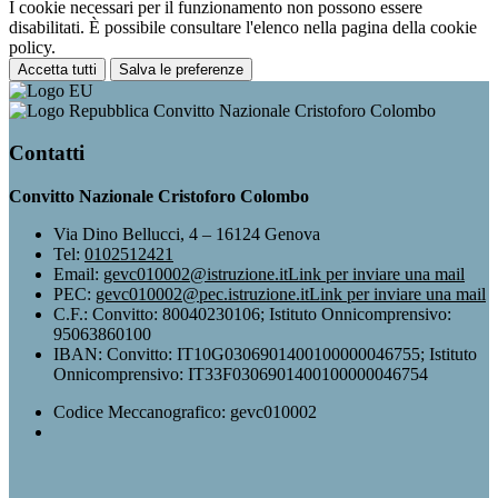
I cookie necessari per il funzionamento non possono essere
disabilitati. È possibile consultare l'elenco nella pagina della cookie
policy.
Accetta tutti
Salva le preferenze
Convitto Nazionale Cristoforo Colombo
Contatti
Convitto Nazionale Cristoforo Colombo
Via Dino Bellucci, 4 – 16124 Genova
Tel:
0102512421
Email:
gevc010002@istruzione.it
Link per inviare una mail
PEC:
gevc010002@pec.istruzione.it
Link per inviare una mail
C.F.: Convitto: 80040230106; Istituto Onnicomprensivo:
95063860100
IBAN: Convitto: IT10G0306901400100000046755; Istituto
Onnicomprensivo: IT33F0306901400100000046754
Codice Meccanografico: gevc010002