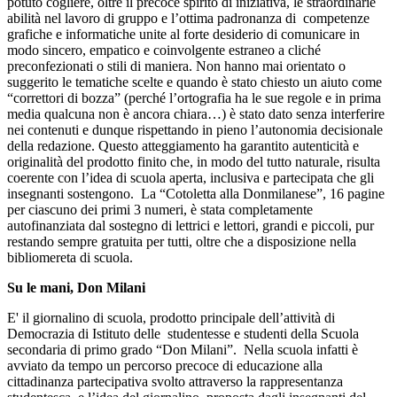
potuto cogliere, oltre il precoce spirito di iniziativa, le straordinarie
abilità nel lavoro di gruppo e l’ottima padronanza di competenze
grafiche e informatiche unite al forte desiderio di comunicare in
modo sincero, empatico e coinvolgente estraneo a cliché
preconfezionati o stili di maniera.
Non hanno mai orientato o
suggerito le tematiche scelte e quando è stato chiesto un aiuto come
“correttori di bozza” (perché l’ortografia ha le sue regole e in prima
media qualcuna non è ancora chiara…) è stato dato senza interferire
nei contenuti e dunque rispettando in pieno l’autonomia decisionale
della redazione. Questo atteggiamento ha garantito autenticità e
originalità del prodotto finito che, in modo del tutto naturale, risulta
coerente con l’idea di scuola aperta, inclusiva e partecipata che gli
insegnanti sostengono.
La “Cotoletta alla Donmilanese”, 16 pagine
per ciascuno dei primi 3 numeri, è stata completamente
autofinanziata dal sostegno di lettrici e lettori, grandi e piccoli, pur
restando sempre gratuita per tutti, oltre che a disposizione nella
bibliomereta di scuola.
Su le mani, Don Milani
E' il giornalino di scuola, prodotto principale dell’attività di
Democrazia di Istituto delle studentesse e studenti della Scuola
secondaria di primo grado “Don Milani”. N
ella scuola infatti è
avviato da tempo un percorso precoce di educazione alla
cittadinanza partecipativa svolto attraverso la rappresentanza