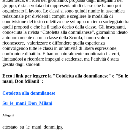
studentesca, e l’idea del giornalino, proposta dagli insegnanti del
gruppo, è stata votata dai rappresentanti di classe che hanno poi
organizzato il lavoro. Le classi si sono quindi riunite in assemblea
redazionale per dividersi i compiti e scegliere le modalità di
condivisione del testo collettivo che
sviluppa un tema
sorteggiato tra
quelli proposti e che ha il taglio deciso dalla classe. Gli insegnanti,
conosciuta la rivista “Cotoletta alla donmilanese”, giornalino ideato
autonomamente da una classe della Scuola, hanno voluto
riconoscere, valorizzare e diffondere quella esperienza
coinvolgendo tutte le classi in un’attività di libera espressione,
confronto e dibattito. E h
anno naturalmente monitorato i lavori,
limitandosi a ricordare impegni e scadenze, ma l’attività è stata
gestita dagli studenti.
Ecco i link per leggere la "Cotoletta alla donmilanese" e "Su le
mani, Don Milani!":
Cotoletta alla donmilanese
Su_le_mani_Don_Milani
Allegati
attestato_su_le_mani_donmi.jpg