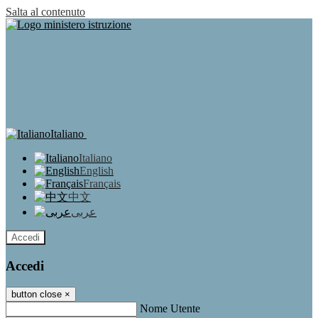
Salta al contenuto
Italiano
Italiano
English
Français
中文
عربى
Accedi
Accedi
button close
×
Nome Utente