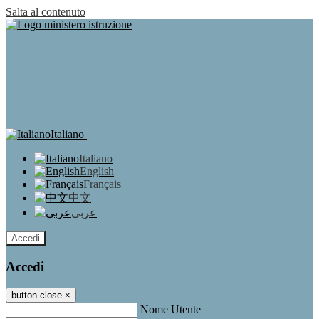
Salta al contenuto
Italiano
Italiano
English
Français
中文
عربى
Accedi
Accedi
button close
×
Nome Utente