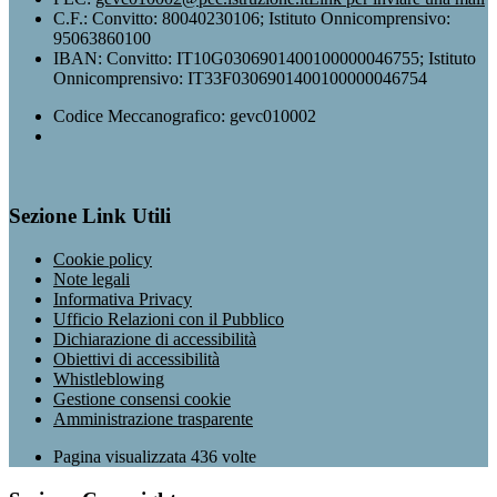
C.F.: Convitto: 80040230106; Istituto Onnicomprensivo:
95063860100
IBAN: Convitto: IT10G0306901400100000046755; Istituto
Onnicomprensivo: IT33F0306901400100000046754
Codice Meccanografico: gevc010002
Sezione Link Utili
Cookie policy
Note legali
Informativa Privacy
Ufficio Relazioni con il Pubblico
Dichiarazione di accessibilità
Obiettivi di accessibilità
Whistleblowing
Gestione consensi cookie
Amministrazione trasparente
Pagina visualizzata
436
volte