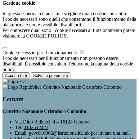
Gestione cookie
In questa schermata è possibile scegliere quali cookie consentire.
I cookie necessari sono quelli che consentono il funzionamento della
piattaforma e non è possibile disabilitarli.
Per conoscere quali sono i cookie necessari al funzionamento potete
visionare la
COOKIE POLICY
.
Cookie necessari per il funzionamento
I cookie necessari per il funzionamento non possono essere
disabilitati. È possibile consultare l'elenco nella pagina della cookie
policy.
Accetta tutti
Salva le preferenze
Convitto Nazionale Cristoforo Colombo
Contatti
Convitto Nazionale Cristoforo Colombo
Via Dino Bellucci, 4 – 16124 Genova
Tel:
0102512421
Email:
gevc010002@istruzione.it
Link per inviare una mail
PEC:
gevc010002@pec.istruzione.it
Link per inviare una mail