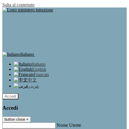
Salta al contenuto
Italiano
Italiano
English
Français
中文
عربى
Accedi
Accedi
button close
×
Nome Utente