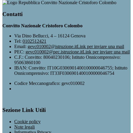
Convitto Nazionale Cristoforo Colombo
Contatti
Convitto Nazionale Cristoforo Colombo
Via Dino Bellucci, 4 – 16124 Genova
Tel:
0102512421
Email:
gevc010002@istruzione.it
Link per inviare una mail
PEC:
gevc010002@pec.istruzione.it
Link per inviare una mail
C.F.: Convitto: 80040230106; Istituto Onnicomprensivo:
95063860100
IBAN: Convitto: IT10G0306901400100000046755; Istituto
Onnicomprensivo: IT33F0306901400100000046754
Codice Meccanografico: gevc010002
Sezione Link Utili
Cookie policy
Note legali
Informativa Privacy