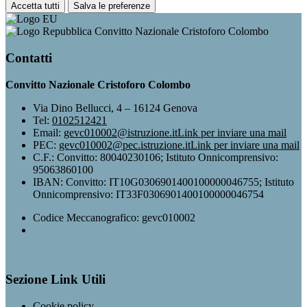
Accetta tutti
Salva le preferenze
Convitto Nazionale Cristoforo Colombo
Contatti
Convitto Nazionale Cristoforo Colombo
Via Dino Bellucci, 4 – 16124 Genova
Tel:
0102512421
Email:
gevc010002@istruzione.it
Link per inviare una mail
PEC:
gevc010002@pec.istruzione.it
Link per inviare una mail
C.F.: Convitto: 80040230106; Istituto Onnicomprensivo:
95063860100
IBAN: Convitto: IT10G0306901400100000046755; Istituto
Onnicomprensivo: IT33F0306901400100000046754
Codice Meccanografico: gevc010002
Sezione Link Utili
Cookie policy