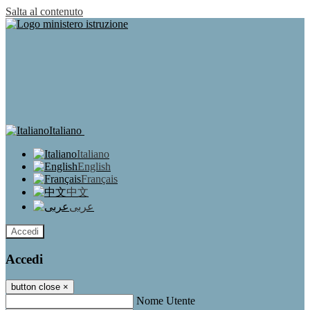
Salta al contenuto
Italiano
Italiano
English
Français
中文
عربى
Accedi
Accedi
button close
×
Nome Utente