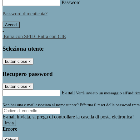
Password
Password dimenticata?
-
Entra con SPID
Entra con CIE
Seleziona utente
button close
×
Recupero password
button close
×
E-mail
Verrà inviato un messaggio all'indirizz
Non hai una e-mail associata al nome utente? Effettua il reset della password tram
E-mail inviata, si prega di controllare la casella di posta elettronica!
Errore