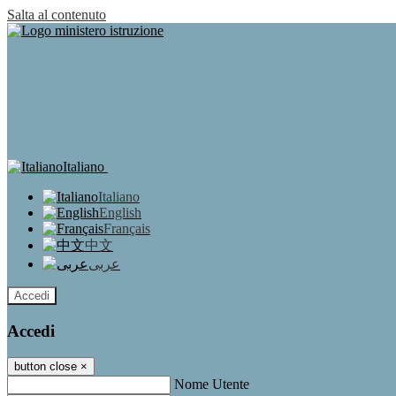
Salta al contenuto
Italiano
Italiano
English
Français
中文
عربى
Accedi
Accedi
button close
×
Nome Utente