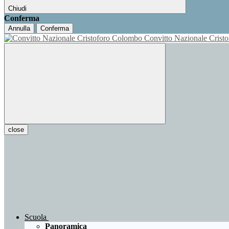
Chiudi
Conferma
Annulla
Conferma
Convitto Nazionale Cris
close
Scuola
Panoramica