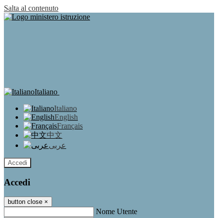
Salta al contenuto
Italiano
Italiano
English
Français
中文
عربى
Accedi
Accedi
button close
×
Nome Utente