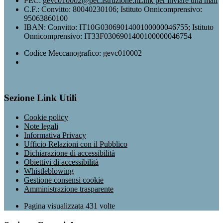
PEC:
gevc010002@pec.istruzione.it
Link per inviare una mail
C.F.: Convitto: 80040230106; Istituto Onnicomprensivo:
95063860100
IBAN: Convitto: IT10G0306901400100000046755; Istituto
Onnicomprensivo: IT33F0306901400100000046754
Codice Meccanografico: gevc010002
Sezione Link Utili
Cookie policy
Note legali
Informativa Privacy
Ufficio Relazioni con il Pubblico
Dichiarazione di accessibilità
Obiettivi di accessibilità
Whistleblowing
Gestione consensi cookie
Amministrazione trasparente
Pagina visualizzata
431
volte