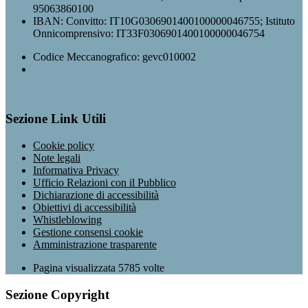
95063860100
IBAN: Convitto: IT10G0306901400100000046755; Istituto
Onnicomprensivo: IT33F0306901400100000046754
Codice Meccanografico: gevc010002
Sezione Link Utili
Cookie policy
Note legali
Informativa Privacy
Ufficio Relazioni con il Pubblico
Dichiarazione di accessibilità
Obiettivi di accessibilità
Whistleblowing
Gestione consensi cookie
Amministrazione trasparente
Pagina visualizzata
5785
volte
Sezione Copyright