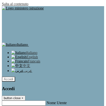
Salta al contenuto
Italiano
Italiano
English
Français
中文
عربى
Accedi
Accedi
button close
×
Nome Utente