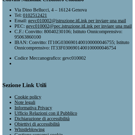
Via Dino Bellucci, 4 – 16124 Genova
Tel:
0102512421
Email:
gevc010002@istruzione.it
Link per inviare una mail
PEC:
gevc010002@pec.istruzione.it
Link per inviare una mail
C.F.: Convitto: 80040230106; Istituto Onnicomprensivo:
95063860100
IBAN: Convitto: IT10G0306901400100000046755; Istituto
Onnicomprensivo: IT33F0306901400100000046754
Codice Meccanografico: gevc010002
Sezione Link Utili
Cookie policy
Note legali
Informativa Privacy
Ufficio Relazioni con il Pubblico
Dichiarazione di accessibilità
Obiettivi di accessibilità
Whistleblowing
Gestione consensi cookie