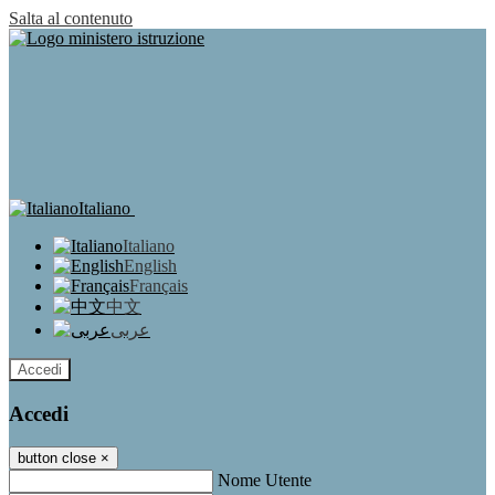
Salta al contenuto
Italiano
Italiano
English
Français
中文
عربى
Accedi
Accedi
button close
×
Nome Utente