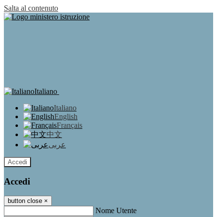
Salta al contenuto
Italiano
Italiano
English
Français
中文
عربى
Accedi
Accedi
button close
×
Nome Utente