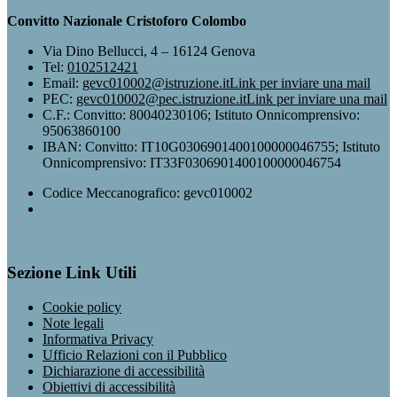
Convitto Nazionale Cristoforo Colombo
Via Dino Bellucci, 4 – 16124 Genova
Tel:
0102512421
Email:
gevc010002@istruzione.it
Link per inviare una mail
PEC:
gevc010002@pec.istruzione.it
Link per inviare una mail
C.F.: Convitto: 80040230106; Istituto Onnicomprensivo:
95063860100
IBAN: Convitto: IT10G0306901400100000046755; Istituto
Onnicomprensivo: IT33F0306901400100000046754
Codice Meccanografico: gevc010002
Sezione Link Utili
Cookie policy
Note legali
Informativa Privacy
Ufficio Relazioni con il Pubblico
Dichiarazione di accessibilità
Obiettivi di accessibilità