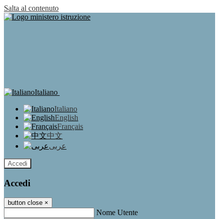
Salta al contenuto
Italiano
Italiano
English
Français
中文
عربى
Accedi
Accedi
button close
×
Nome Utente