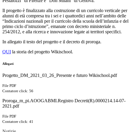
Pestalozzi” di Firenze e “Don Milani” di Genova
.
Il progetto è finalizzato alla costruzione di un curricolo verticale
per
alunni di età compresa
tra i sei e i quattordici
anni nell’ambito delle
“
Indi
cazioni nazionali per il cur
ricolo della
scuola dell’infanzia e del
primo ciclo d’istruzio
ne
”
, emanate con decreto ministeriale n.
254/2012
,
e alla ricerca e innovazione legate ai territori specifici.
In allegato il testo del progetto e il decreto di proroga.
QUI
la storia del progetto Wikischool.
Allegati
Progetto_DM_2021_03_26_Presente e futuro Wikischool.pdf
File PDF
Contatore click: 56
Proroga_m_pi.AOOGABMI.Registro Decreti(R).0000214.14-07-
2021.pdf
File PDF
Contatore click: 41
Notizie