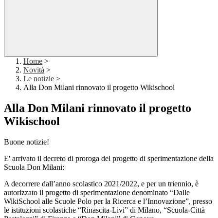
Home
>
Novità
>
Le notizie
>
Alla Don Milani rinnovato il progetto Wikischool
Alla Don Milani rinnovato il progetto
Wikischool
Buone notizie!
E' arrivato il decreto di proroga del progetto di sperimentazione della
Scuola Don Milani:
A decorrere dall’anno scolastico
2021/20
22,
e per un
triennio
,
è
autorizzato
i
l progetto di sperimentazione
denominato “
Dalle
Wiki
School
alle Scuole Polo per la Ricerca e
l
’
Innovazi
one
”
, presso
le istituzioni scolastiche “Rinascita
-
Livi” di Milano,
“Scuola
-
Città