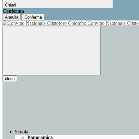
Chiudi
Conferma
Annulla
Conferma
Convitto Nazionale Cris
close
Scuola
Panoramica