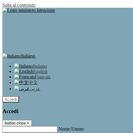
Salta al contenuto
Italiano
Italiano
English
Français
中文
عربى
Accedi
Accedi
button close
×
Nome Utente