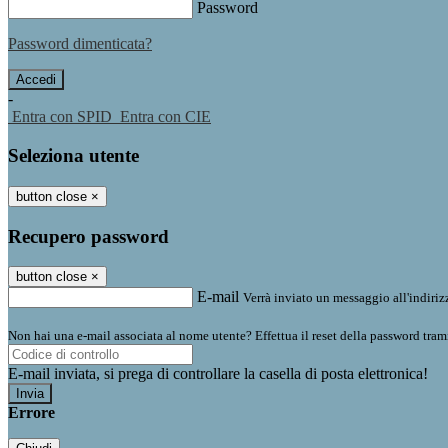
Password
Password dimenticata?
-
Entra con SPID
Entra con CIE
Seleziona utente
button close
×
Recupero password
button close
×
E-mail
Verrà inviato un messaggio all'indirizz
Non hai una e-mail associata al nome utente? Effettua il reset della password tram
E-mail inviata, si prega di controllare la casella di posta elettronica!
Errore