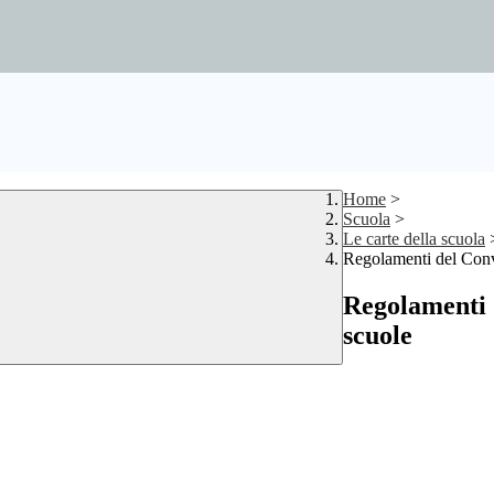
Home
>
Scuola
>
Le carte della scuola
Regolamenti del Convi
Regolamenti d
scuole