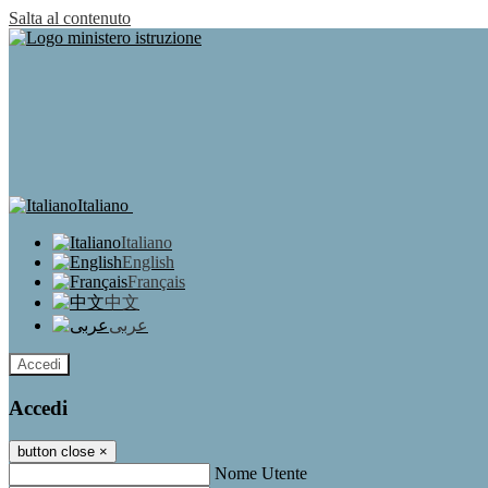
Salta al contenuto
Italiano
Italiano
English
Français
中文
عربى
Accedi
Accedi
button close
×
Nome Utente