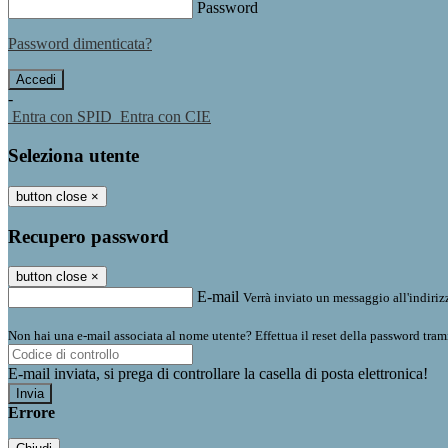
Password
Password dimenticata?
-
Entra con SPID
Entra con CIE
Seleziona utente
button close
×
Recupero password
button close
×
E-mail
Verrà inviato un messaggio all'indirizz
Non hai una e-mail associata al nome utente? Effettua il reset della password tram
E-mail inviata, si prega di controllare la casella di posta elettronica!
Errore