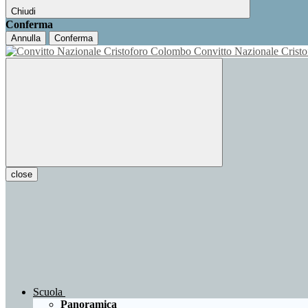
Chiudi
Conferma
Annulla
Conferma
Convitto Nazionale Cris
close
Scuola
Panoramica