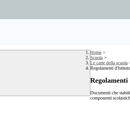
Home
>
Scuola
>
Le carte della scuola
Regolamenti d'Istitut
Regolamenti d
Documenti che stabilisc
componenti scolastich