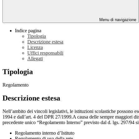
Menu di navigazione
Indice pagina
Tipologia
Descrizione estesa
Licenza
Uffici responsabili
Allegati
Tipologia
Regolamento
Descrizione estesa
Nell’ambito dei vincoli legislativi, le istituzioni scolastiche possono e
1994 e dall’art. 4 del DPR 27/1999.A causa delle sempre maggiori dime
precedente unico “Regolamento Interno” previsto dal d. lgs. 297/94 si 
Regolamento interno d’Istituto
Regolamento di uso della rete